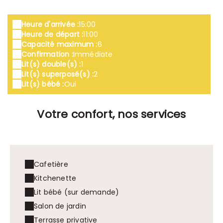
Heure d'arrivée :
15:00
Heure de départ :
11:00
Capacité maximum :
6
Confirmation :
Immédiate
Lit(s) double(s) :
1
Lit(s) superposé(s) :
2
Lit(s) bébé :
Oui
Votre confort, nos services
Cafetière
Kitchenette
Lit bébé (sur demande)
Salon de jardin
Terrasse privative