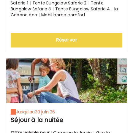
Safarie 1
|
Tente Bungalow Safarie 2
|
Tente
Bungalow Safarie 3
|
Tente Bungalow Safarie 4
|
la
Cabane éco
|
Mobil home comfort
Réserver
Jusqu'au
30 juin 26
Séjour à la nuitée
Offre valable pour :
Camping la Jaurie
|
Gite la