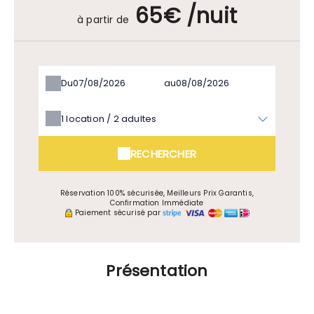
65€ /nuit
à partir de
Du
au
1
location /
2
adultes
RECHERCHER
Réservation 100% sécurisée, Meilleurs Prix Garantis,
Confirmation Immédiate
Paiement sécurisé par
Présentation