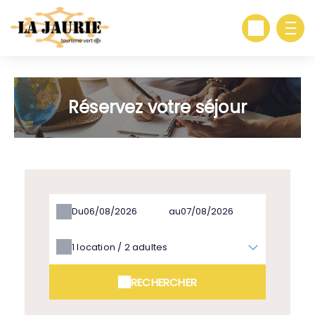
Réservez votre séjour
Du
au
1
location /
2
adultes
RECHERCHER