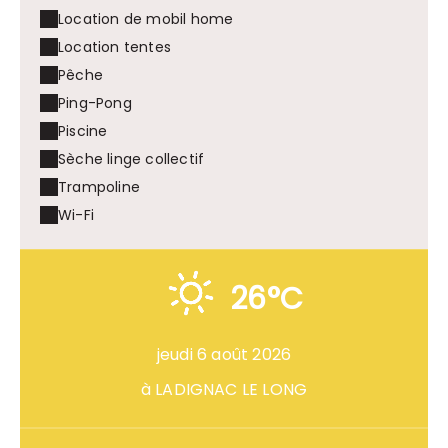
Location de mobil home
Location tentes
Pêche
Ping-Pong
Piscine
Sèche linge collectif
Trampoline
Wi-Fi
26°C
jeudi 6 août 2026
à LADIGNAC LE LONG