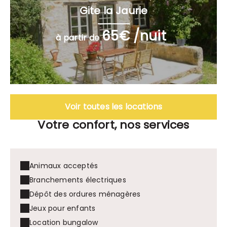
Gite la Jaurie
65€ /nuit
à partir de
Voir toutes les locations
Votre confort, nos services
Animaux acceptés
Branchements électriques
Dépôt des ordures ménagères
Jeux pour enfants
Location bungalow