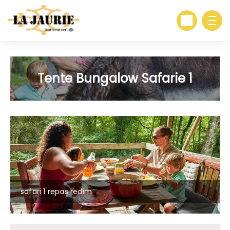
Tente Bungalow Safarie 1
safari 1 repas redim