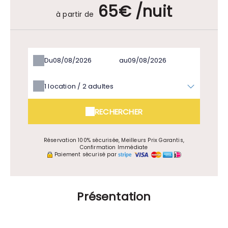
65€ /nuit
à partir de
Du
au
1
location /
2
adultes
RECHERCHER
Réservation 100% sécurisée, Meilleurs Prix Garantis,
Confirmation Immédiate
Paiement sécurisé par
Présentation