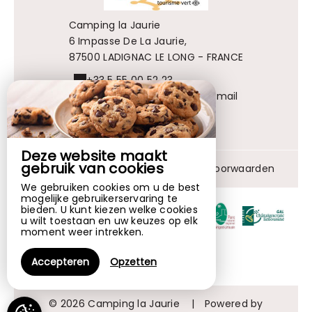
Camping la Jaurie
6 Impasse De La Jaurie,
87500 LADIGNAC LE LONG - FRANCE
+33 5 55 00 52 23
Contact opnemen per e-mail
Deze website maakt
gebruik van cookies
Disclaimer
|
Algemene verkoopvoorwaarden
We gebruiken cookies om u de best
mogelijke gebruikerservaring te
bieden. U kunt kiezen welke cookies
u wilt toestaan en uw keuzes op elk
moment weer intrekken.
Accepteren
Opzetten
© 2026 Camping la Jaurie
|
Powered by