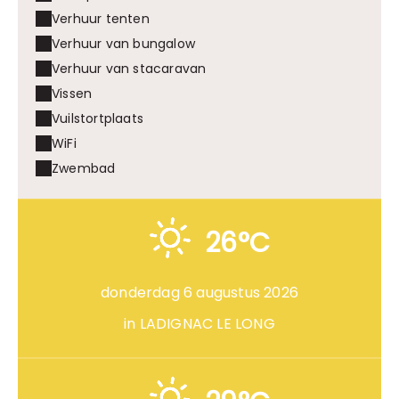
Verhuur tenten
Verhuur van bungalow
Verhuur van stacaravan
Vissen
Vuilstortplaats
WiFi
Zwembad
26°C
donderdag 6 augustus 2026
in LADIGNAC LE LONG