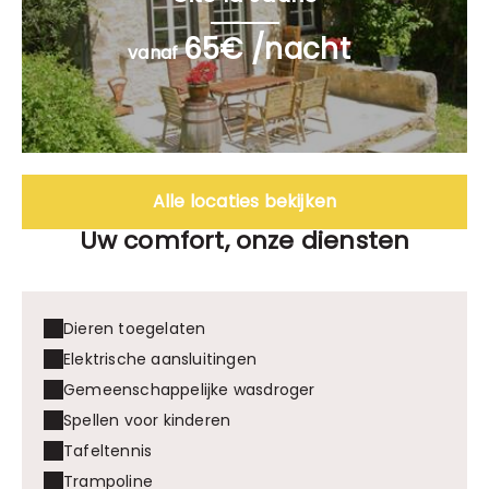
65€ /nacht
vanaf
Alle locaties bekijken
Uw comfort, onze diensten
Dieren toegelaten
Elektrische aansluitingen
Gemeenschappelijke wasdroger
Spellen voor kinderen
Tafeltennis
Trampoline