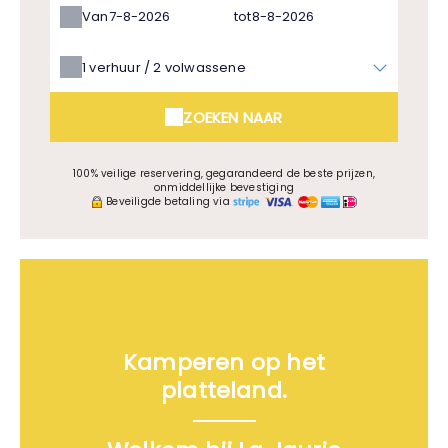
Van
tot
1
verhuur /
2
volwassene
ZOEKEN NAAR
100% veilige reservering, gegarandeerd de beste prijzen,
onmiddellijke bevestiging
Beveiligde betaling via
Kamperen op het
platteland.