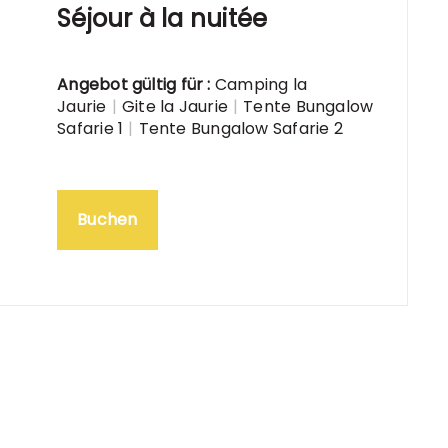
Séjour à la nuitée
Angebot gültig für :
Camping la
Jaurie
|
Gite la Jaurie
|
Tente Bungalow
Safarie 1
|
Tente Bungalow Safarie 2
Buchen