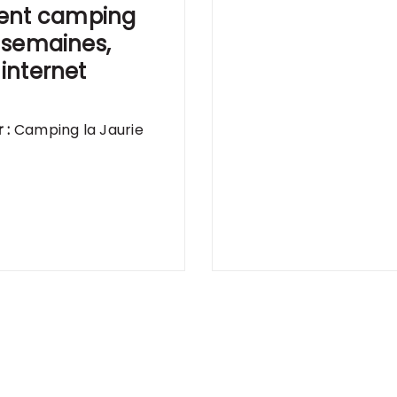
nt camping
4 semaines,
 internet
r :
Camping la Jaurie