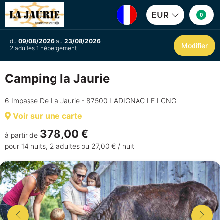
EUR
0
du
09/08/2026
au
23/08/2026
Modifier
2 adultes 1 hébergement
Camping la Jaurie
6 Impasse De La Jaurie - 87500 LADIGNAC LE LONG
Voir sur une carte
378,00 €
à partir de
pour 14 nuits, 2 adultes ou 27,00 € / nuit