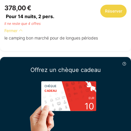
378,00 €
Réserver
Pour 14 nuits,
2
pers.
Il ne reste que 4 offres
Fermer
le camping bon marché pour de longues périodes
Offrez un chèque cadeau
CHÈQUE
CADEAU
EUR
10