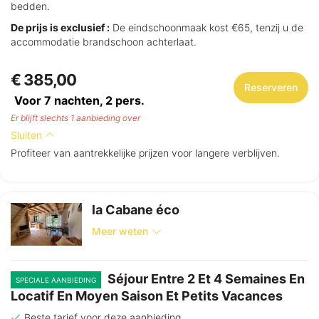
bedden.
De prijs is exclusief :
De eindschoonmaak kost €65, tenzij u de
accommodatie brandschoon achterlaat.
€ 385,00
Reserveren
Voor 7 nachten,
2
pers.
Er blijft slechts 1 aanbieding over
Sluiten
Profiteer van aantrekkelijke prijzen voor langere verblijven.
la Cabane éco
Meer weten
Séjour Entre 2 Et 4 Semaines En
SPECIALE AANBIEDING
Locatif En Moyen Saison Et Petits Vacances
Beste tarief voor deze aanbieding