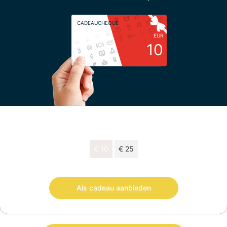
CADEAUCHEQUE
EUR
10
Kies uw bedrag
€ 10
€ 25
Cadeaucheque van € 10 geldig 18 maanden.
Als cadeau aanbieden