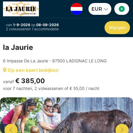
EUR
0
van
1-9-2026
op
08-09-2026
Wijzigen
2 volwassenen 1 accommodatie
la Jaurie
6 Impasse De La Jaurie - 87500 LADIGNAC LE LONG
Op een kaart bekijken
€ 385,00
vanaf
voor 7 nachten, 2 volwassenen of € 55,00 / nacht