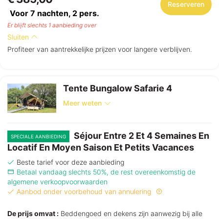
Reserveren
Voor 7 nachten,
2
pers.
Er blijft slechts 1 aanbieding over
Sluiten
Profiteer van aantrekkelijke prijzen voor langere verblijven.
Tente Bungalow Safarie 4
Meer weten
Séjour Entre 2 Et 4 Semaines En
SPECIALE AANBIEDING
Locatif En Moyen Saison Et Petits Vacances
Beste tarief voor deze aanbieding
Betaal vandaag slechts 50%, de rest overeenkomstig de
algemene verkoopvoorwaarden
Aanbod onder voorbehoud van annulering
De prijs omvat :
Beddengoed en dekens zijn aanwezig bij alle