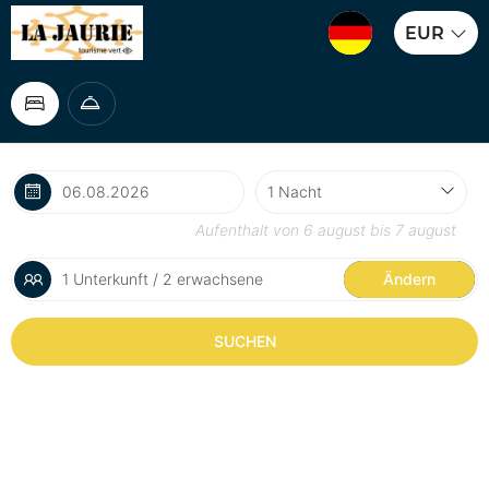
EUR
Aufenthalt von
6 august
bis
7 august
1 Unterkunft / 2 erwachsene
Ändern